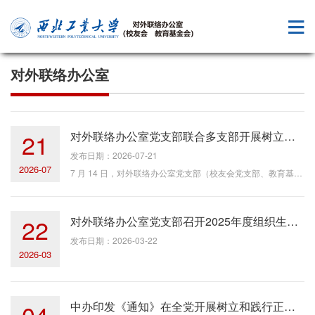
对外联络办公室
21
对外联络办公室党支部联合多支部开展树立和践行正确政绩观专题廉政警示教育主题党日活动
发布日期：2026-07-21
2026-07
7 月 14 日，对外联络办公室党支部（校友会党支部、教育基金会党支部）联合西安校友会党支部、机电学院研究生第五党支部，赴陕西省属银行系统警示教育基地开展专题廉政警示教育主题党日活动。
22
对外联络办公室党支部召开2025年度组织生活会
发布日期：2026-03-22
2026-03
04
中办印发《通知》在全党开展树立和践行正确政绩观学习教育