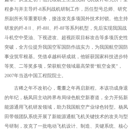
程参与并主导歼-8系列战机研制工作，历任型号总师、研究
所副所长等重要职务，接连攻克多项国外技术封锁。他主持
研发的歼-8Ⅱ、歼-8H、歼-8F等系列机型，先后实现我国战
斗机空中受油、下视进攻、超视距双目标攻击等多项历史性
突破，全方位提升我国空军国防作战实力，为我国航空国防
事业筑牢根基。凭借卓越科研成就，他斩获国家科技进步特
等奖、二等奖多项，荣获航空领域最高荣誉“航空金奖”，
2007年当选中国工程院院士。
古稀之年不改初心，耄耋之年再启新程。本该功成身退
的年纪，杨凤田主动跨界布局绿色航空新赛道，全力开拓新
能源通用飞机研发领域，助力我国航空产业绿色转型。杨凤
田带领团队系统开展了新能源通航飞机关键技术的攻关与型
号研制，攻克了一批电动飞机设计、制造、关键系统、核心