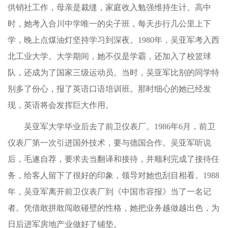
供销社工作，母亲是裁缝，家庭收入勉强维持生计。高中
时，她考入合川中学唯一的尖子班，每天步行几公里上下
学，晚上点煤油灯坚持学习到深夜。1980年，吴亚军考入西
北工业大学。大学期间，她不仅是学霸，还加入了校篮球
队，还成为了国家三级运动员。当时，吴亚军比别的同学特
别多了份心，报了英语口语培训班。那时细心的她已经发
现，英语将会发挥巨大作用。
吴亚军大学毕业后去了前卫仪表厂。1986年6月，前卫
仪表厂第一次引进国外技术，要与德国合作。吴亚军听说
后，毛遂自荐，要求去当翻译和接待，并顺利完成了接待任
务，给客人留下了很好的印象，领导对她也刮目相看。1988
年，吴亚军离开前卫仪表厂到《中国市容报》当了一名记
者。凭借敢拼敢闯敢碰壁的性格，她把业务越做越出色，为
日后进军房地产业做好了铺垫。